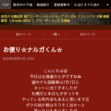
»
TOP
販売中の子猫
親猫紹介
里親募集中
お迎えまでの流れ
当猫舎の使用品
生い立ちと特徴
（旧）ブログ
岩見沢 札幌近郊 猫ブリーダー ペットショップ ベンガル スフィンクス 子猫 直販
販売 【 breeder BENZ 】 ブリーダーベンズ 北海道
プライバシーポリシー 個人情報保護方針
BENZについて
前のページ
一覧へ
次のページ
お便り☆ナルガくん☆
2022年08月07日 14:55
こんにちは😃
今日は北海道の七夕ですね🎋
道内でも函館等は7月7日と
ネットに出てきましたが
札幌だと本日七夕まつりを
やっている町内会もあると思います👏
ボクの幼少期はろうそく出せ〜と
周ったりもありましたが